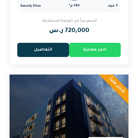
180 م²
صالة واسعة
السعر يبدأ من (فرصة استثمارية):
720,000 ر.س
 معاينة
التفاصيل