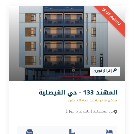
ي
ة
لب جدة النابض
 (خلف عزيز مول)