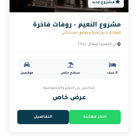
يد
لنعيم - روفات فاخرة
امية وموقع استثنائي
(شمال جدة)
سطح خاص
موقفين
للباحثين عن التميز والخصوصية
عرض خاص
 معاينة
التفاصيل