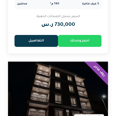
190 م²
مدخلين
السعر يشمل الضمانات الذهبية:
730,000 ر.س
 وحدتك
التفاصيل