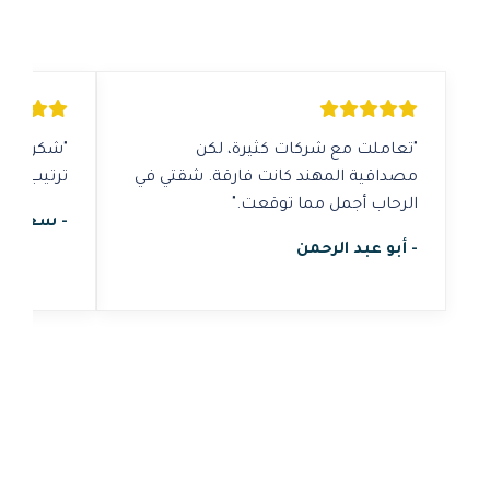
ع شركات كثيرة، لكن
"شكراً للمستشار العقاري سا
لمهند كانت فارقة. شقتي في
ترتيب الدفعة الأولى مع البنك.
مل مما توقعت."
- سعيد الغامدي
الرحمن