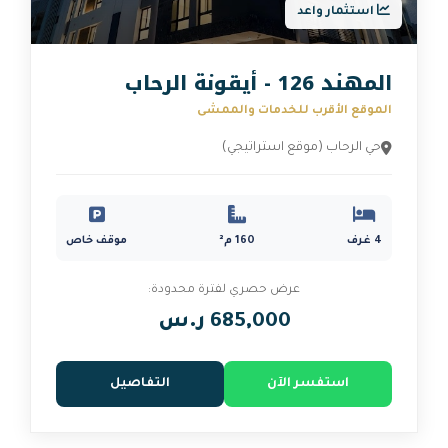
اعد
ب
رب للخدمات والممشى
موقع استراتيجي)
160 م²
موقف خاص
عرض حصري لفترة محدودة:
685,000 ر.س
ر الآن
التفاصيل