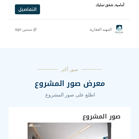
التفاصيل
رية
سنتين ago
صور أكثر
ض صور المشروع
اطلع على صور المشروع
روع