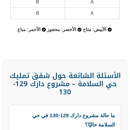
B
B
تاح
الأخضر: محجوز
الأحمر: مباع
لشائعة حول شقق تمليك
حي السلامة – مشروع دارك 129-
130
ما حالة مشروع دارك 129-130 في حي
؟