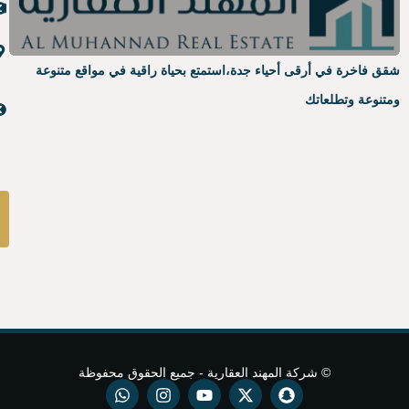
عن
info@almuhanad.sa
المهند
جدة -
ياء جدة،
استمتع بحياة راقية في مواقع متنوعة
العقارية
حي
الواحة-
مشاريع
المهند
مخطط
سندس
العقارية
الرقم
تحدث مع
المجاني
مستشارك
العقاري
مهند العقارية - جميع الحقوق محفوظة