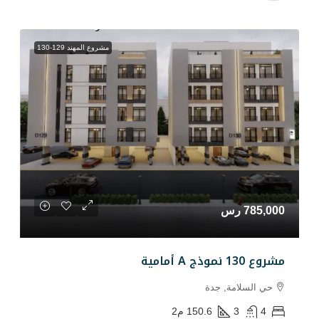
مشروع المهند 129-130
دة
150.6
م2