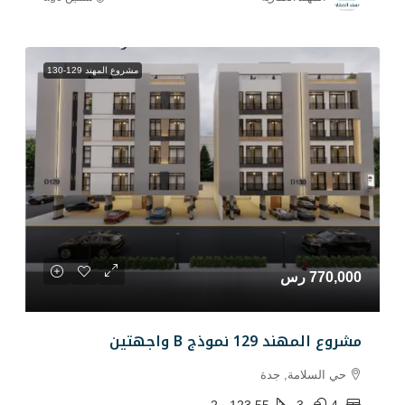
مشروع المهند 129-130
جهتين
دة