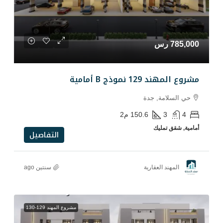
مامية
دة
150.6
م2
التفاصيل
رية
سنتين ago
مشروع المهند 129-130