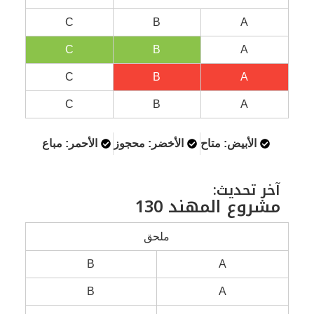
C
B
C
B
C
B
C
B
تاح
الأخضر: محجوز
الأحمر: مباع
هند 130
ملحق
B
B