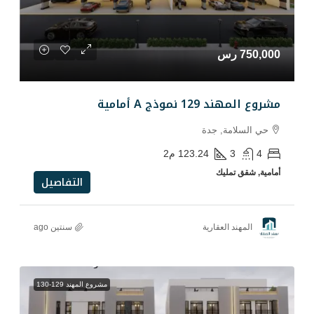
مامية
دة
123.24
م2
التفاصيل
رية
سنتين ago
مشروع المهند 129-130