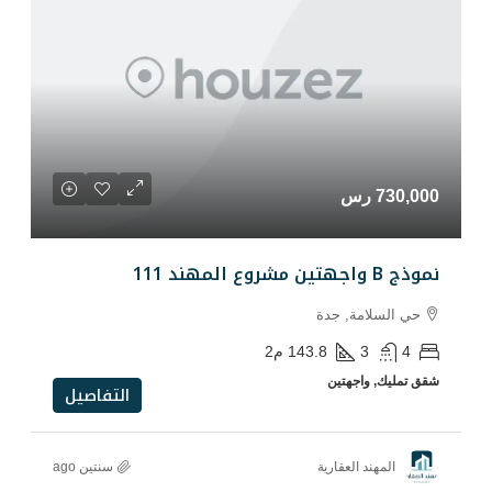
دة
143.8
م2
ن
التفاصيل
رية
سنتين ago