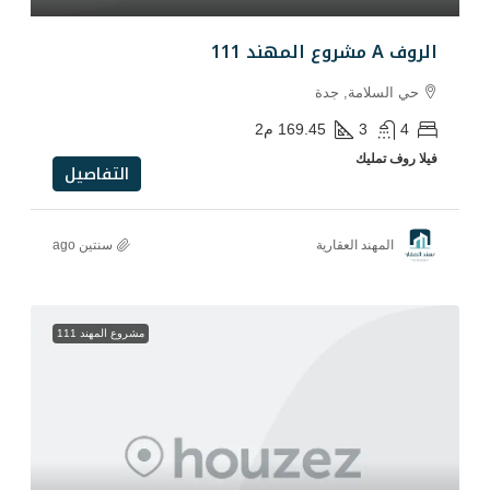
دة
169.45
م2
التفاصيل
رية
سنتين ago
مشروع المهند 111