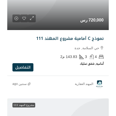
دة
143.83
م2
التفاصيل
رية
سنتين ago
مشروع المهند 111