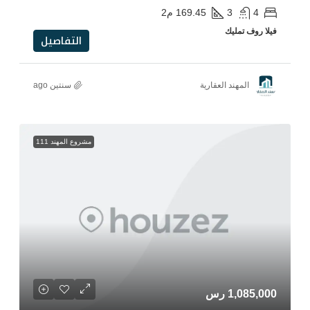
169.45
م2
التفاصيل
رية
سنتين ago
مشروع المهند 111