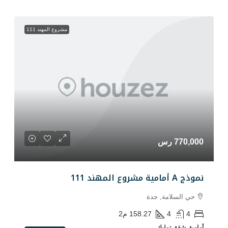
مشروع المهند 111
دة
158.27
م2