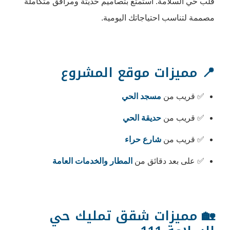
استمتع بتصاميم حديثة ومرافق متكاملة
ياجاتك اليومية.
 موقع المشروع
سجد الحي
يقة الحي
رع حراء
ائق من
المطار والخدمات العامة
ت شقق تمليك حي