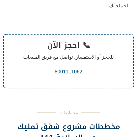
📞 احجز الآن
لاستفسار، تواصل مع فريق المبيعات
8001111062
مخططات
 مشروع شقق تمليك