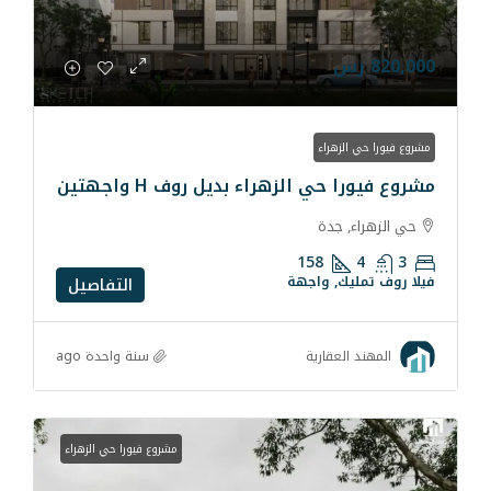
ء
لزهراء بديل روف H واجهتين
ة
158
واجهة
التفاصيل
سنة واحدة ago
رية
مشروع فيورا حي الزهراء