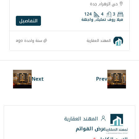
ة
124
واجهة
التفاصيل
سنة واحدة ago
رية
Next
ند العقارية
لقوائم