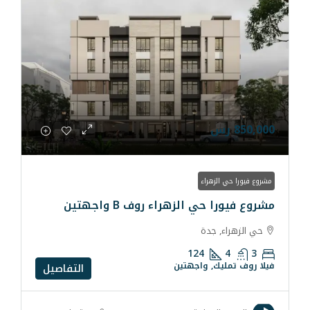
ء
لزهراء روف B واجهتين
ة
124
واجهتين
التفاصيل