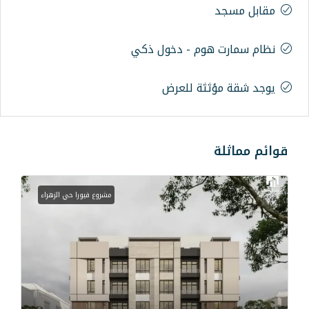
م - دخول ذكي
ة للعرض
مشروع فيورا حي الزهراء