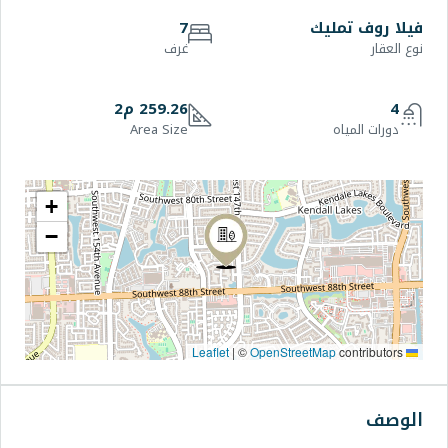
7
غرف
259.26 م2
Area Size
+
−
|
©
OpenStr