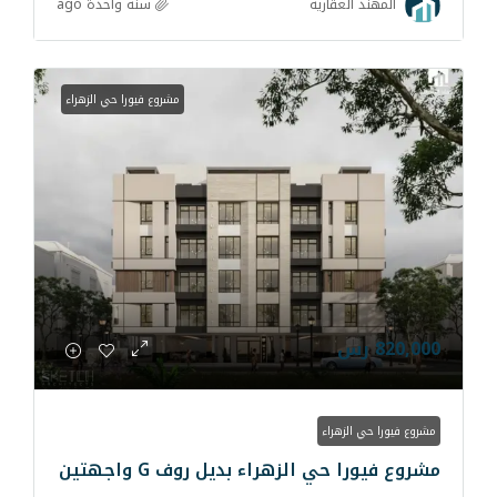
سنة واحدة ago
رية
مشروع فيورا حي الزهراء
ء
لزهراء بديل روف G واجهتين