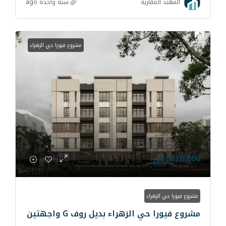
سنة واحدة ago
رية
مشروع فيورا حي الزهراء
ء
لزهراء بديل روف G واجهتين