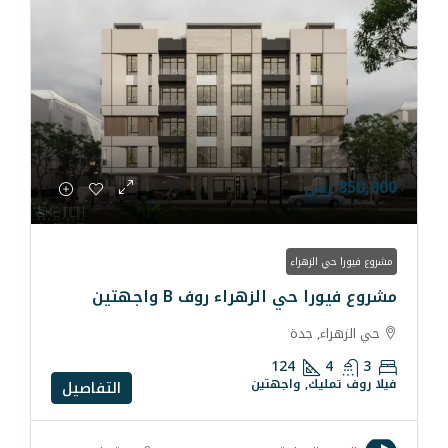
ء
لزهراء روف B واجهتين
ة
124
واجهتين
التفاصيل