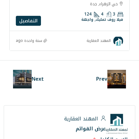
ة
124
واجهة
التفاصيل
سنة واحدة ago
رية
Next
ند العقارية
لقوائم