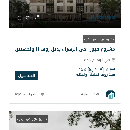
ء
لزهراء بديل روف H واجهتين
ة
158
واجهة
التفاصيل
سنة واحدة ago
رية
مشروع فيورا حي الزهراء