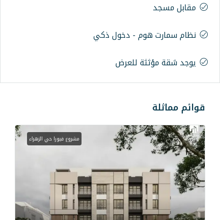
م - دخول ذكي
ة للعرض
مشروع فيورا حي الزهراء