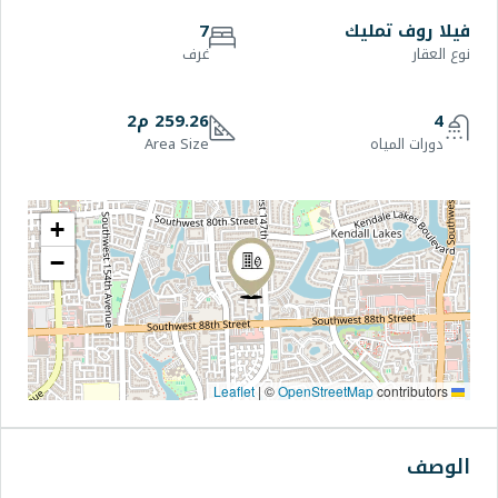
7
غرف
259.26 م2
Area Size
+
−
|
©
OpenStr