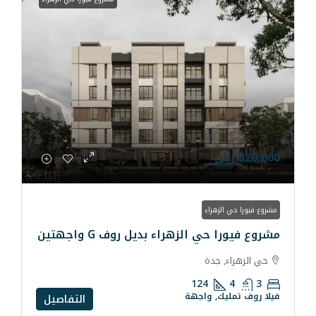
ء
لزهراء بديل روف G واجهتين
ة
124
واجهة
التفاصيل