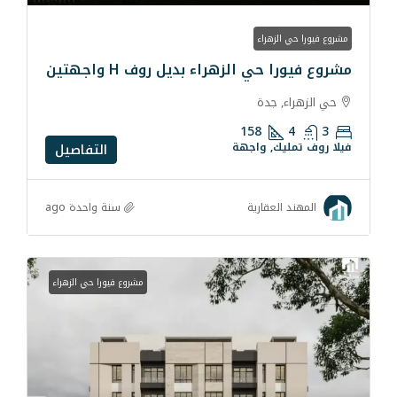
ء
لزهراء بديل روف H واجهتين
ة
158
واجهة
التفاصيل
سنة واحدة ago
رية
مشروع فيورا حي الزهراء