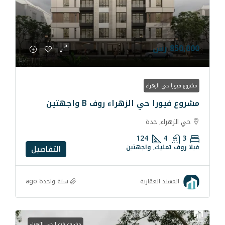
ء
لزهراء روف B واجهتين
ة
124
واجهتين
التفاصيل
سنة واحدة ago
رية
مشروع فيورا حي الزهراء