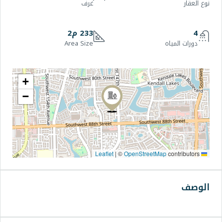
غرف
233 م2
Area Size
+
−
|
©
OpenStr