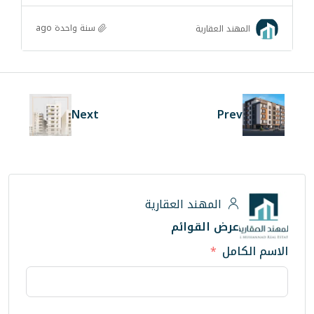
سنة واحدة ago
رية
Next
ند العقارية
لقوائم