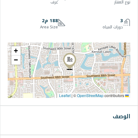
غرف
188 م2
Area Size
+
−
|
©
OpenStre