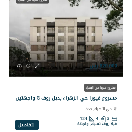
راء
الزهراء بديل روف G واجهتين
دة
124
 واجهة
التفاصيل