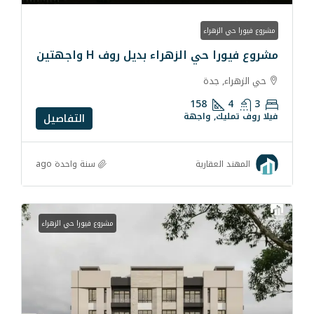
راء
الزهراء بديل روف H واجهتين
دة
158
 واجهة
التفاصيل
سنة واحدة ago
قارية
مشروع فيورا حي الزهراء