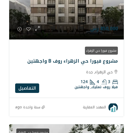
راء
الزهراء روف B واجهتين
دة
124
 واجهتين
التفاصيل
سنة واحدة ago
قارية
مشروع فيورا حي الزهراء