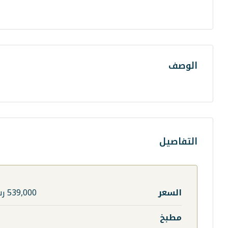
الوصف
التفاصيل
السعر
539,000 رس
مطبخ