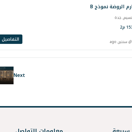
 الروضة نموذج B
نسيم, جدة
15
م2
التفاصيل
سنتين ago
Next
 سريعة
معلومات التواصل