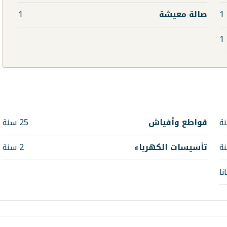
1
صالة معيشة
1
1
قواطع وأفياش
25 سنة
تأسيسات الكهرباء
2 سنة
نا