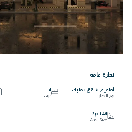
نظرة عامة
أمامية, شقق تمليك
4
نوع العقار
غرف
146 م2
Area Size