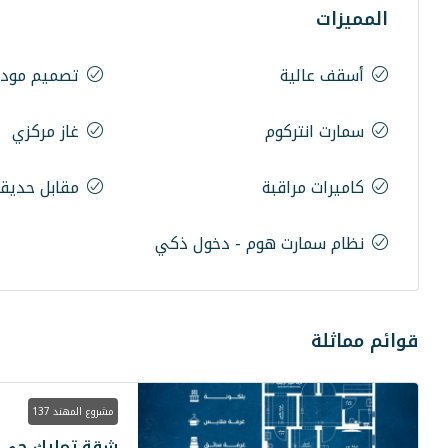
المميزات
أسقف عالية
تصميم مودر
سمارت انتركوم
غاز مركزي
كاميرات مراقبة
مقابل حديق
نظام سمارت هوم - دخول ذكي
قوائم مماثلة
مشروع المهند 137
شقة تمليك حي ال