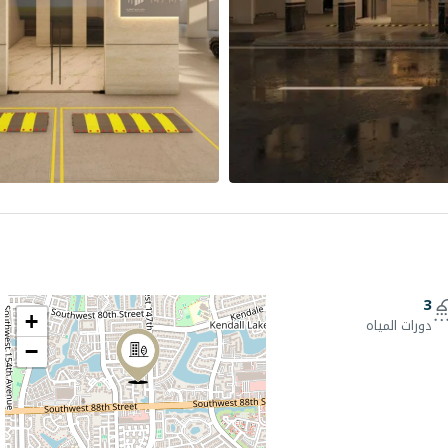
3
+
دورات المياه
−