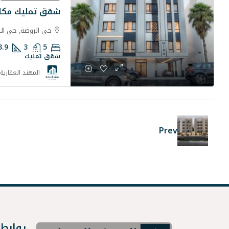
شقق تمليك مكارم
حي الروضة, حي ال
3.9
3
5
شقق تمليك
المهند العقارية
Prev
روابط