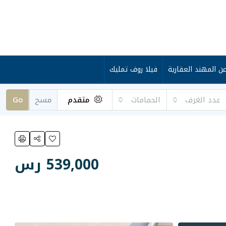
ن المهند العقارية
فيلا روف تمليك
عدد الغرف
الحمامات
متقدم
مسح
Go
539,000 رس