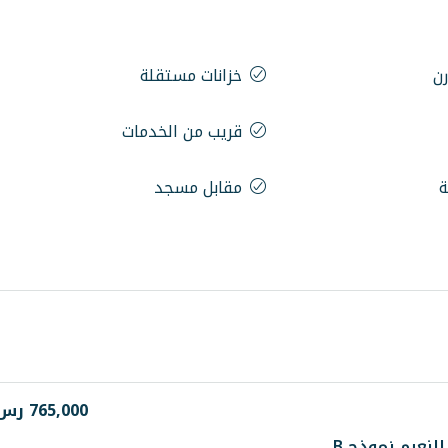
ن
خزانات مستقلة
قريب من الخدمات
ة
مقابل مسجد
765,000 رس
نعيم نموذج B