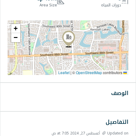
Area Size
+
−
|
©
OpenStr