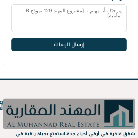
إرسال الرسالة
روابط
معلومات
سريعة
التواصل
عن
info@almuhanad.sa
أحياء جدة،
استمتع بحياة راقية في
المهند