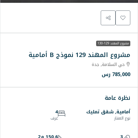
امية
يك
4
غرف
150.6 م2