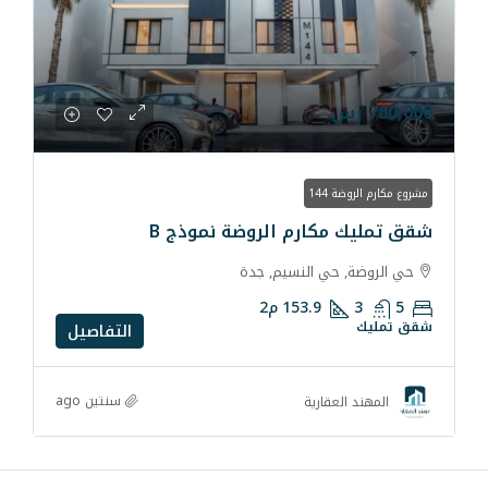
ارم الروضة نموذج B
 النسيم, جدة
153.9
م2
التفاصيل
سنتين ago
رية