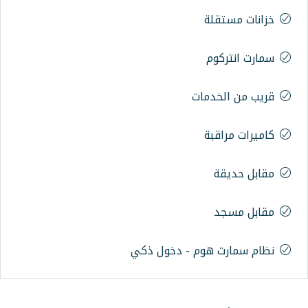
ات
م - دخول ذكي