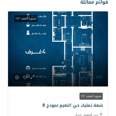
مشروع المهند 137
 النعيم نموذج B