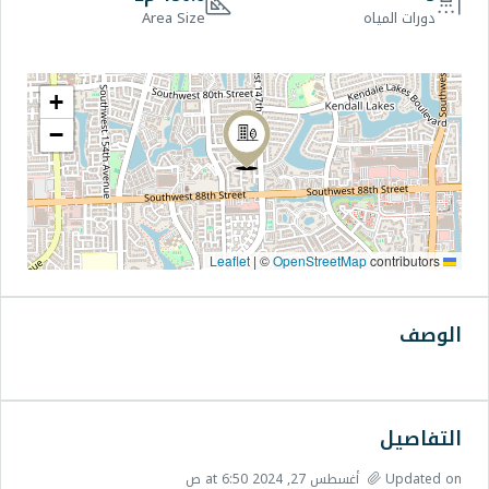
Area Size
+
−
|
©
OpenStre