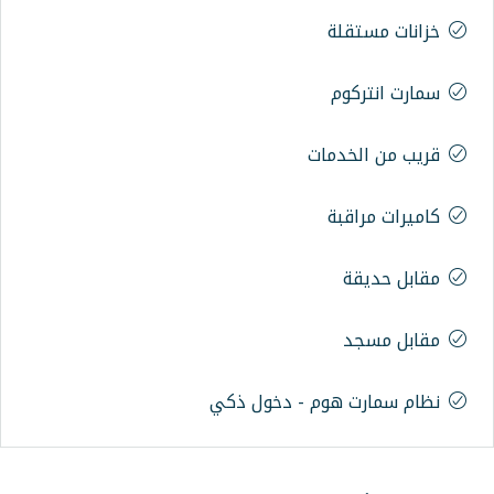
ة
مات
ة
وم - دخول ذكي