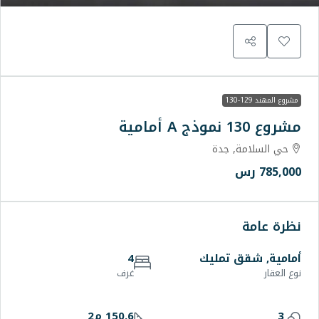
يك
4
غرف
150.6 م2