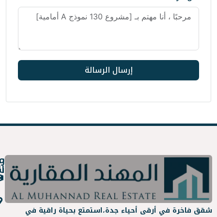
إرسال الرسالة
روابط
معلومات
سريعة
التواصل
عن
info@almuhanad.sa
المهند
جدة -
 أحياء جدة،
استمتع بحياة راقية في
العقارية