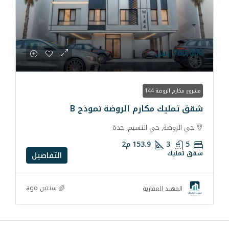
ارم الروضة نموذج B
ي النسيم, جدة
153.9
م2
التفاصيل
سنتين ago
قارية