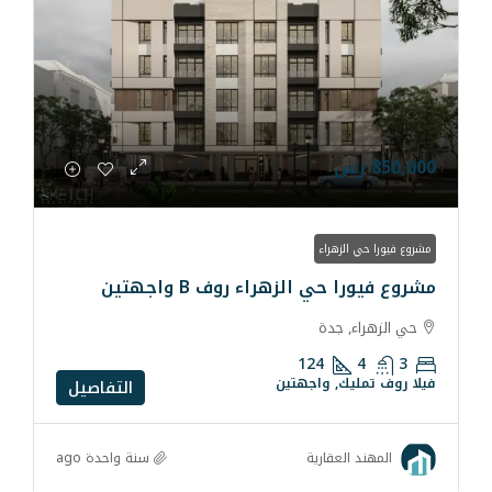
ء
لزهراء روف B واجهتين
ة
124
واجهتين
التفاصيل
سنة واحدة ago
رية