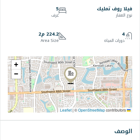
5
غرف
224.2 م2
Area Size
+
−
|
©
OpenStr