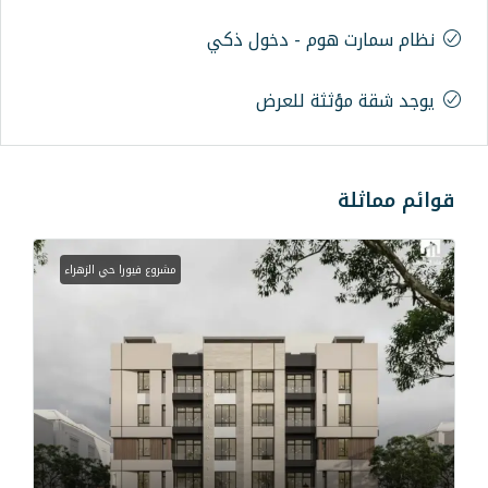
م - دخول ذكي
ة للعرض
مشروع فيورا حي الزهراء