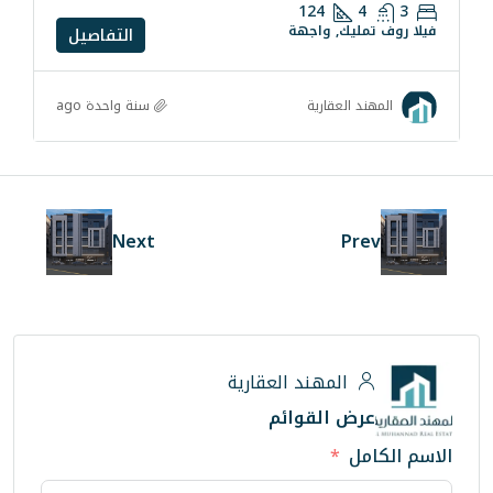
124
واجهة
التفاصيل
سنة واحدة ago
رية
Next
ند العقارية
لقوائم