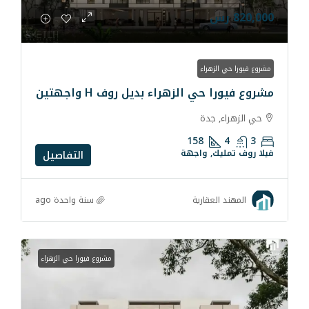
ء
لزهراء بديل روف H واجهتين
ة
158
واجهة
التفاصيل
سنة واحدة ago
رية
مشروع فيورا حي الزهراء