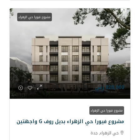
مشروع فيورا حي الزهراء
ء
لزهراء بديل روف G واجهتين
ة