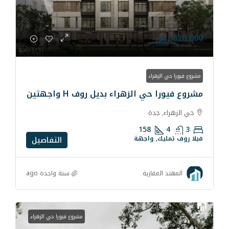
راء
الزهراء بديل روف H واجهتين
دة
158
 واجهة
التفاصيل
سنة واحدة ago
قارية
مشروع فيورا حي الزهراء