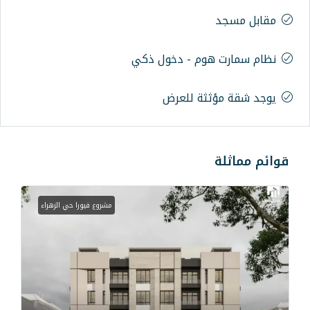
وم - دخول ذكي
ثة للعرض
مشروع فيورا حي الزهراء