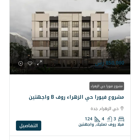
راء
الزهراء روف B واجهتين
دة
124
 واجهتين
التفاصيل