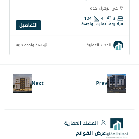
دة
124
 واجهة
التفاصيل
سنة واحدة ago
قارية
Next
هند العقارية
لقوائم