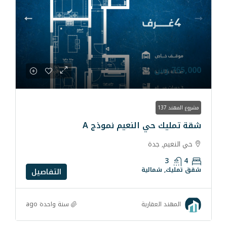
 النعيم نموذج A
ية
التفاصيل
سنة واحدة ago
رية