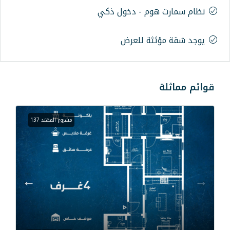
م - دخول ذكي
ة للعرض
مشروع المهند 137