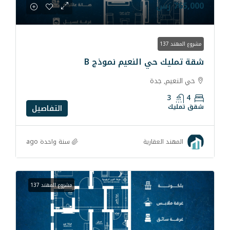
 النعيم نموذج B
التفاصيل
سنة واحدة ago
رية
مشروع المهند 137