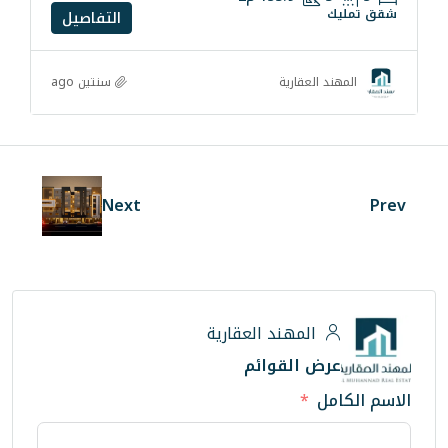
التفاصيل
سنتين ago
رية
Next
ند العقارية
لقوائم