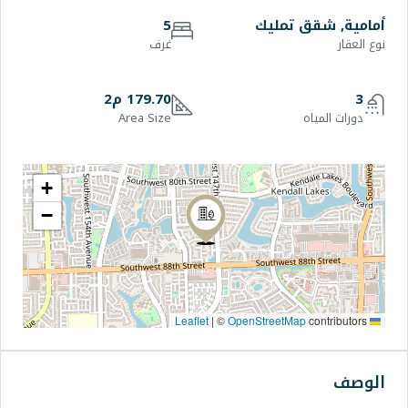
يك
5
غرف
179.70 م2
Area Size
+
−
|
©
OpenStr