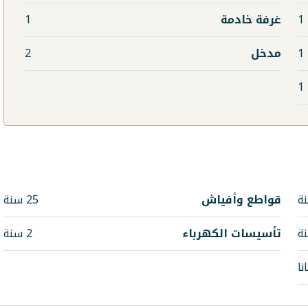
1
غرفة خادمة
1
1
مدخل
2
1
قواطع وأفياش
25 سنة
تأسيسات الكهرباء
2 سنة
نا