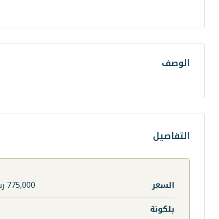
الوصف
التفاصيل
السعر
775,000 رس
بلكونة