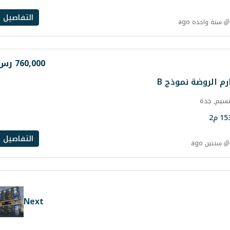
التفاصيل
سنة واحدة ago
760,000 رس
 الروضة نموذج B
نسيم, جدة
15
م2
التفاصيل
سنتين ago
Next