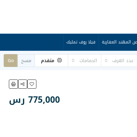
ن المهند العقارية
فيلا روف تمليك
عدد الغرف
الحمامات
متقدم
مسح
Go
775,000 رس