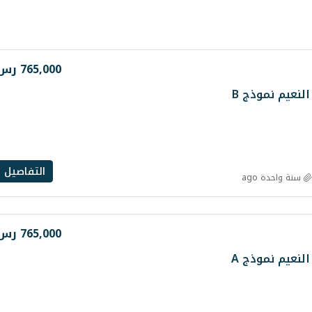
765,000 رس
نعيم نموذج B
التفاصيل
سنة واحدة ago
765,000 رس
نعيم نموذج A