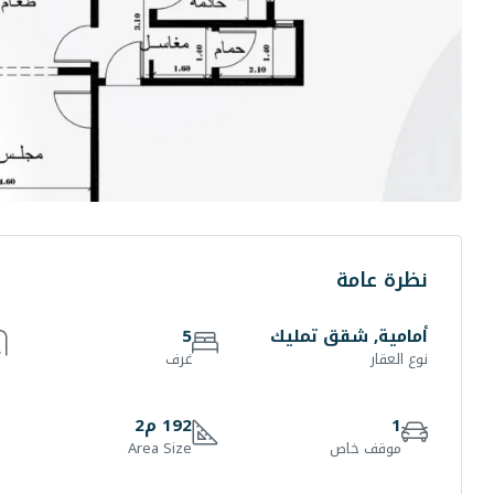
نظرة عامة
أمامية, شقق تمليك
5
نوع العقار
غرف
1
192 م2
موقف خاص
Area Size