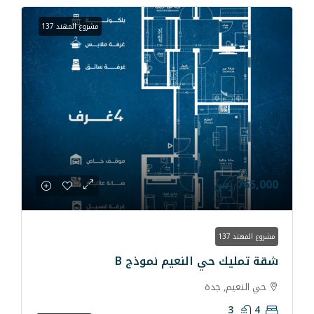
مشروع المهند 137
 النعيم نموذج B
دة