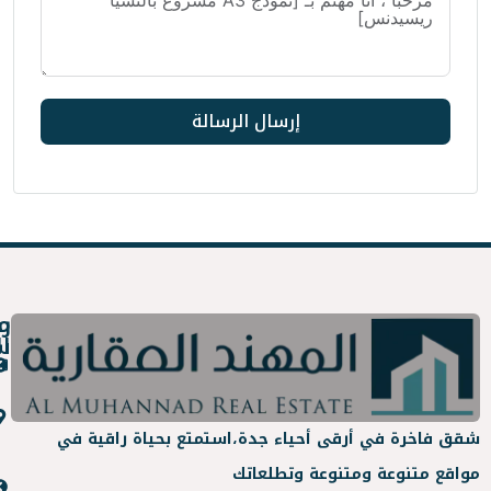
إرسال الرسالة
روابط
معلومات
سريعة
التواصل
عن
info@almuhanad.sa
المهند
جدة -
 أحياء جدة،
استمتع بحياة راقية في
العقارية
حي
عة وتطلعاتك