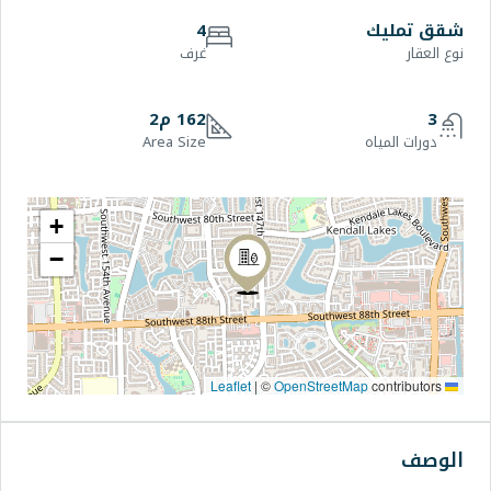
4
غرف
162 م2
Area Size
+
−
|
©
OpenStre