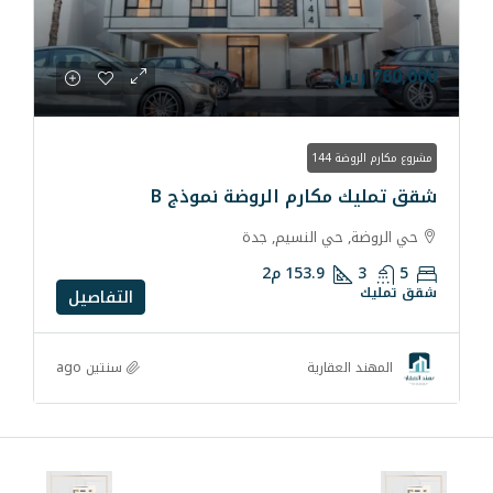
ارم الروضة نموذج B
ي النسيم, جدة
153.9
م2
التفاصيل
سنتين ago
قارية