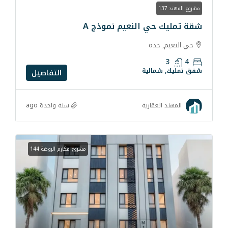
 النعيم نموذج A
دة
لية
التفاصيل
سنة واحدة ago
قارية
مشروع مكارم الروضة 144