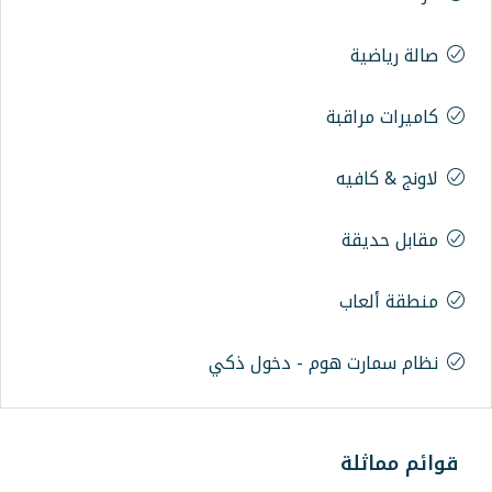
ة
وم - دخول ذكي