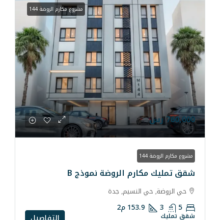
مشروع مكارم الروضة 144
ارم الروضة نموذج B
ي النسيم, جدة
153.9
م2
التفاصيل