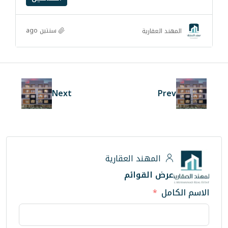
سنتين ago
قارية
Next
هند العقارية
لقوائم