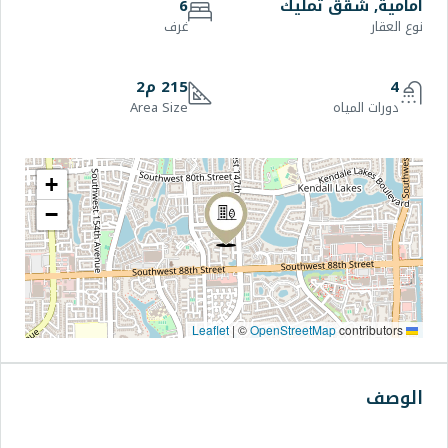
يك
6
غرف
215 م2
Area Size
+
−
|
©
OpenStre