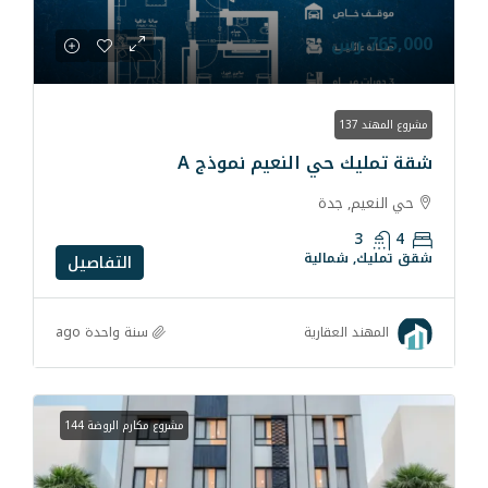
 النعيم نموذج A
ية
التفاصيل
سنة واحدة ago
رية
مشروع مكارم الروضة 144