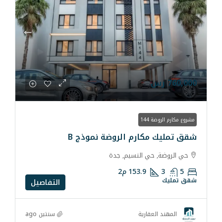
ارم الروضة نموذج B
 النسيم, جدة
153.9
م2
التفاصيل
سنتين ago
رية