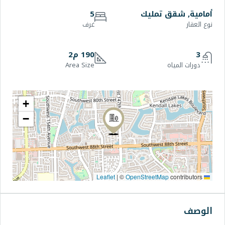
يك
5
غرف
190 م2
Area Size
+
−
|
©
OpenStr