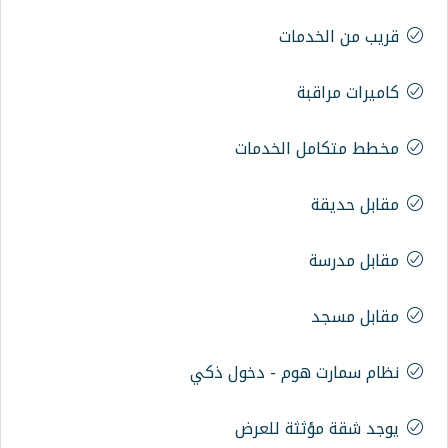
ات
الخدمات
م - دخول ذكي
ة للعرض