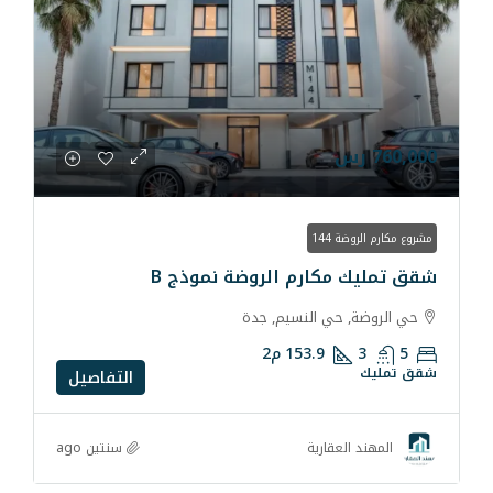
ارم الروضة نموذج B
ي النسيم, جدة
153.9
م2
التفاصيل
سنتين ago
قارية