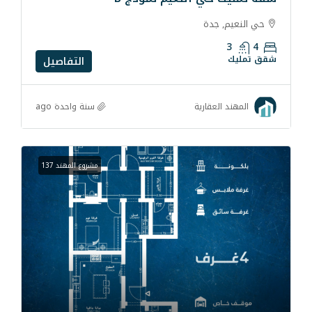
دة
التفاصيل
سنة واحدة ago
قارية
مشروع المهند 137