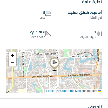
يك
5
غرف
170.6 م2
Area Size
+
−
|
©
OpenStre