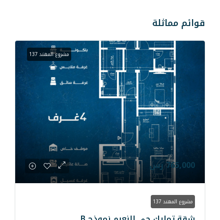
مشروع المهند 137
 النعيم نموذج B