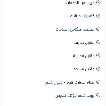
مات
ة
 الخدمات
وم - دخول ذكي
ثة للعرض