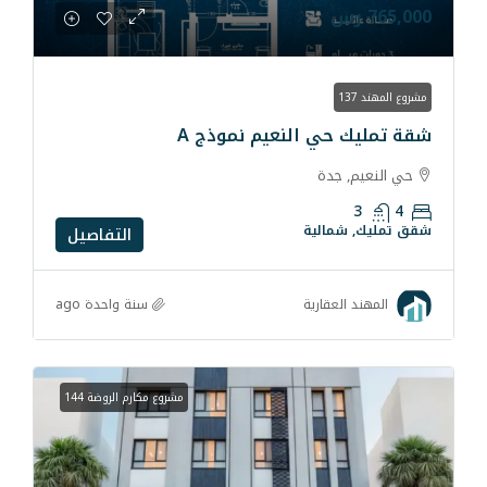
 النعيم نموذج A
دة
لية
التفاصيل
سنة واحدة ago
قارية
مشروع مكارم الروضة 144