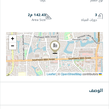
غرف
142.43 م2
Area Size
+
−
|
©
OpenStre