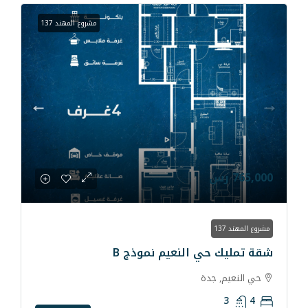
مشروع المهند 137
 النعيم نموذج B
دة