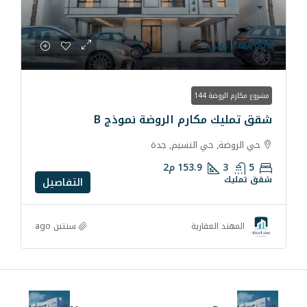
ارم الروضة نموذج B
ي النسيم, جدة
153.9
م2
التفاصيل
سنتين ago
قارية