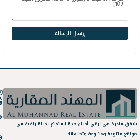
إرسال الرسالة
روابط
معلومات
سريعة
التواصل
عن
info@almuhanad.sa
المهند
جدة -
 أحياء جدة،
استمتع بحياة راقية في
العقارية
حي
عة وتطلعاتك