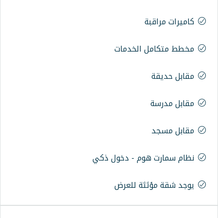
ة
 الخدمات
وم - دخول ذكي
ثة للعرض