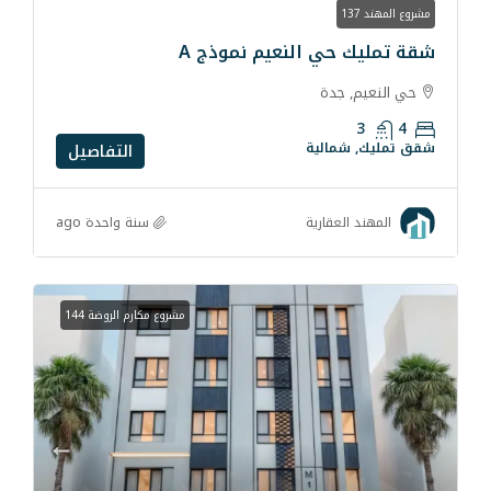
 النعيم نموذج A
دة
لية
التفاصيل
سنة واحدة ago
قارية
مشروع مكارم الروضة 144