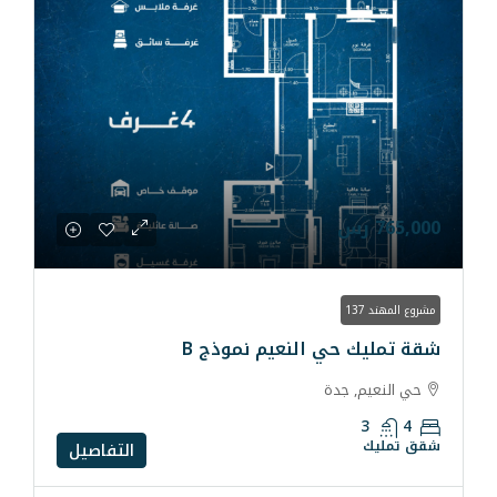
 النعيم نموذج B
دة
التفاصيل