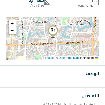
135.2 م2
Area Size
+
−
|
©
OpenStre