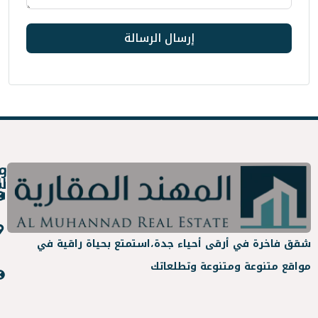
إرسال الرسالة
روابط
معلومات
سريعة
التواصل
عن
info@almuhanad.sa
المهند
جدة -
 أحياء جدة،
استمتع بحياة راقية في
العقارية
حي
عة وتطلعاتك
الواحة-
مشاريع
المهند
مخطط