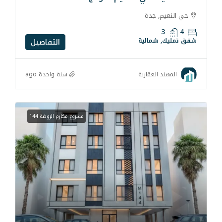
دة
لية
التفاصيل
سنة واحدة ago
قارية
مشروع مكارم الروضة 144