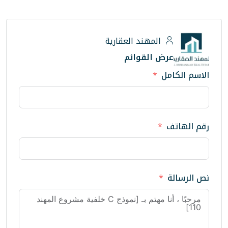
هند العقارية
لقوائم