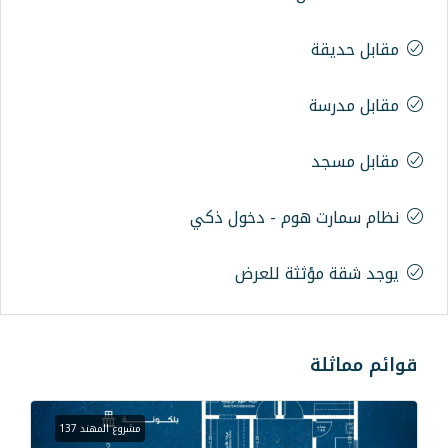
وم - دخول ذكي
ثة للعرض
مشروع المهند 137