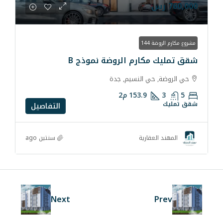
ارم الروضة نموذج B
ي النسيم, جدة
153.9
م2
التفاصيل
سنتين ago
قارية
Next