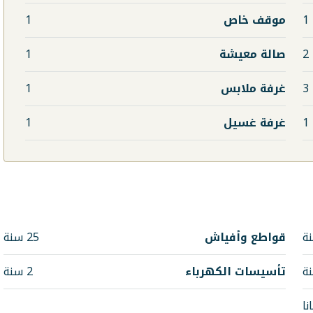
1
موقف خاص
1
2
صالة معيشة
1
3
غرفة ملابس
1
1
غرفة غسيل
1
قواطع وأفياش
25 سنة
تأسيسات الكهرباء
2 سنة
نا