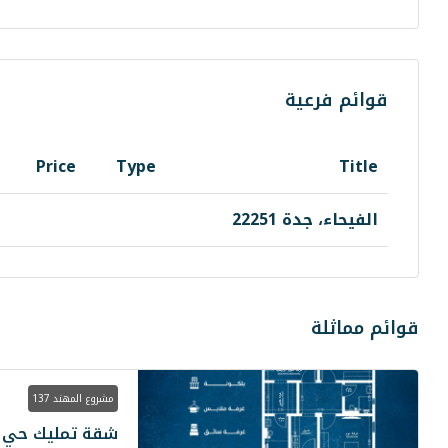
قوائم فرعية
Price
Type
Title
الفيحاء، جدة 22251
قوائم مماثلة
مشروع المهند 137
شقة تمليك حي ال