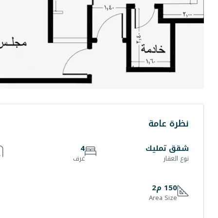
نظرة عامة
شقق تمليك
4
نوع العقار
غرف
150 م2
Area Size