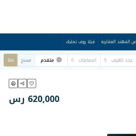
ن المهند العقارية
فيلا روف تمليك
عدد الغرف
الحمامات
متقدم
مسح
Go
620,000 رس