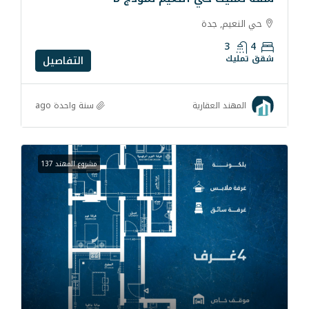
التفاصيل
سنة واحدة ago
رية
مشروع المهند 137