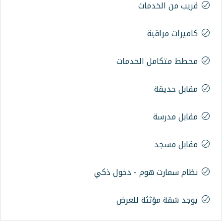
ات
الخدمات
م - دخول ذكي
ة للعرض