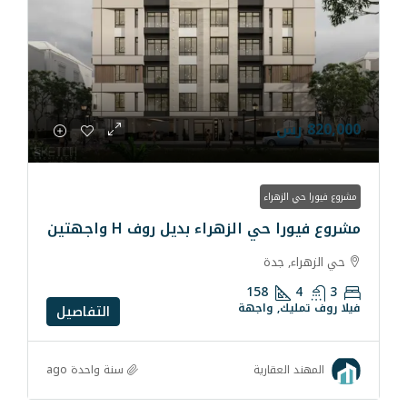
ء
لزهراء بديل روف H واجهتين
ة
158
واجهة
التفاصيل
سنة واحدة ago
رية