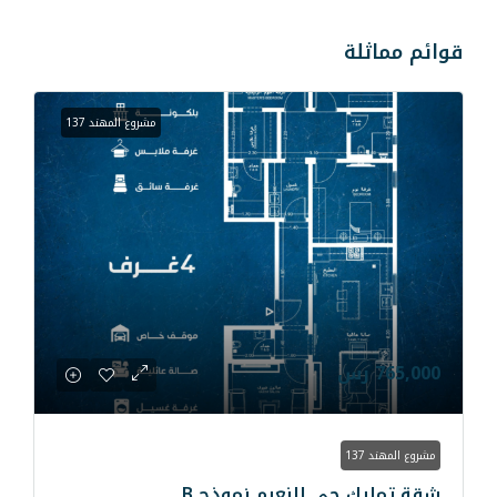
مشروع المهند 137
 النعيم نموذج B