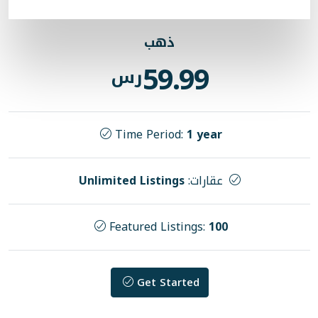
ذهب
59.99
رس
Time Period:
1 ye
رات:
Unlimited Listings
Featured Listings:
Get Started