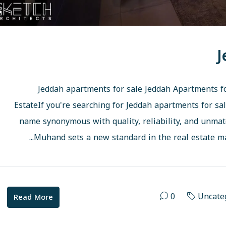
J
Jeddah apartments for sale Jeddah Apartments fo
EstateIf you're searching for Jeddah apartments for s
name synonymous with quality, reliability, and unmatch
Muhand sets a new standard in the real estate ma
0
Uncate
Read More